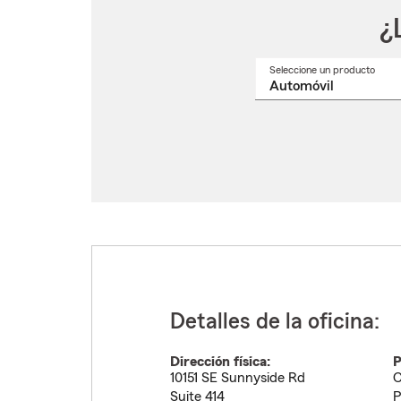
¿
Seleccione un producto
Selec
un
nomb
de
produ
del
menú
despl
Detalles de la oficina:
Dirección física:
P
10151 SE Sunnyside Rd
C
Suite 414
P