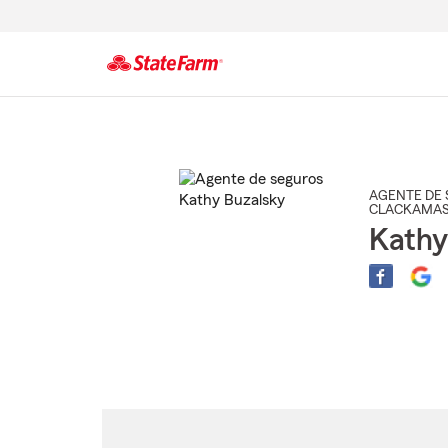
Comienzo
del
contenido
principal
AGENTE DE 
CLACKAMA
Kathy