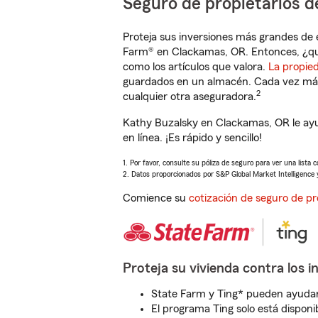
Seguro de propietarios d
Proteja sus inversiones más grandes de 
Farm® en Clackamas, OR. Entonces, ¿qu
como los artículos que valora.
La propie
guardados en un almacén. Cada vez más 
2
cualquier otra aseguradora.
Kathy Buzalsky en Clackamas, OR le ayu
en línea. ¡Es rápido y sencillo!
1. Por favor, consulte su póliza de seguro para ver una lista 
2. Datos proporcionados por S&P Global Market Intelligence 
Comience su
cotización de seguro de pr
Proteja su vivienda contra los i
State Farm y Ting* pueden ayudarl
El programa Ting solo está disponib