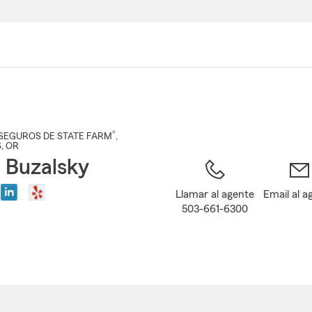
Pasar
al
contenido
principal
®
SEGUROS DE STATE FARM
,
S
, OR
 Buzalsky
Llamar al agente
Email al a
503-661-6300