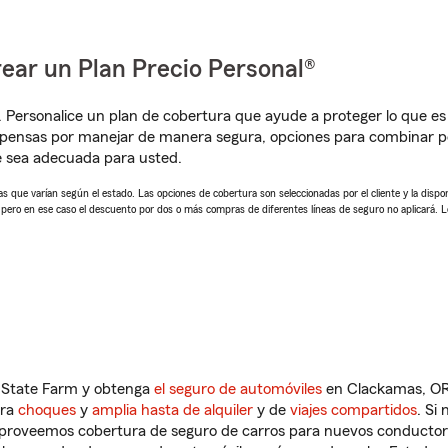
ear un Plan Precio Personal®
. Personalice un plan de cobertura que ayude a proteger lo que es 
pensas por manejar de manera segura, opciones para combinar pó
e sea adecuada para usted.
 que varían según el estado. Las opciones de cobertura son seleccionadas por el cliente y la disponib
, pero en ese caso el descuento por dos o más compras de diferentes líneas de seguro no aplicará. 
n State Farm y obtenga
el seguro de automóviles
en Clackamas, OR 
tra
choques
y
amplia hasta de alquiler
y de
viajes compartidos
. Si
s proveemos cobertura de seguro de carros para nuevos conductores