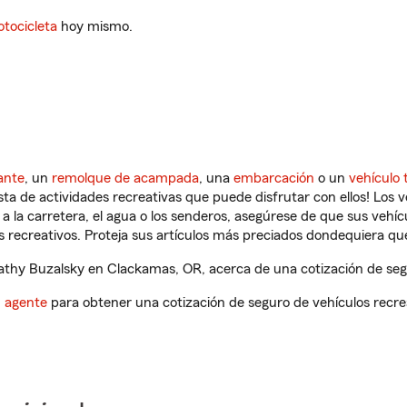
tocicleta
hoy mismo.
ante
, un
remolque de acampada
, una
embarcación
o un
vehículo 
ista de actividades recreativas que puede disfrutar con ellos! Los 
a la carretera, el agua o los senderos, asegúrese de que sus vehí
 recreativos. Proteja sus artículos más preciados dondequiera qu
thy Buzalsky en Clackamas, OR, acerca de una cotización de segu
n agente
para obtener una cotización de seguro de vehículos recre