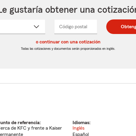
Le gustaría obtener una cotizació
cione
Código postal
Ingresa
Ingresa
Obteng
_____
un
un
re
código
código
cto
o continuar con una cotización
postal
postal
de
de
Todas las cotizaciones y documentos serán proporcionados en inglés.
egable
5
5
dígitos
dígitos
unto de referencia:
Idiomas:
erca de KFC y frente a Kaiser
Inglés
ermanente
Español